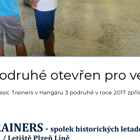
podruhé otevřen pro v
assic Trainers v Hangáru 3 podruhé v roce 2017 zpřís