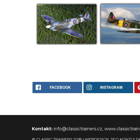
FACEBOOK
INSTAGRAM
Kontakt:
info@classictrainers.cz, www.classictrain
© CLASSIC TRAINERS 2018 |
WEBDESIGN
,
SEO
KONZULT