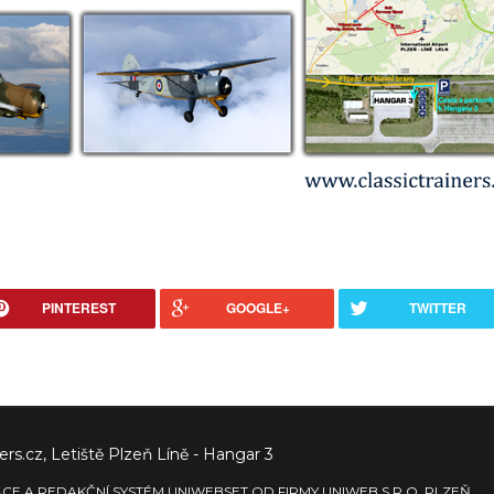
PINTEREST
GOOGLE+
TWITTER
ers.cz, Letiště Plzeň Líně - Hangar 3
ACE
A REDAKČNÍ SYSTÉM
UNIWEBSET
OD FIRMY UNIWEB S.R.O.
PLZEŇ