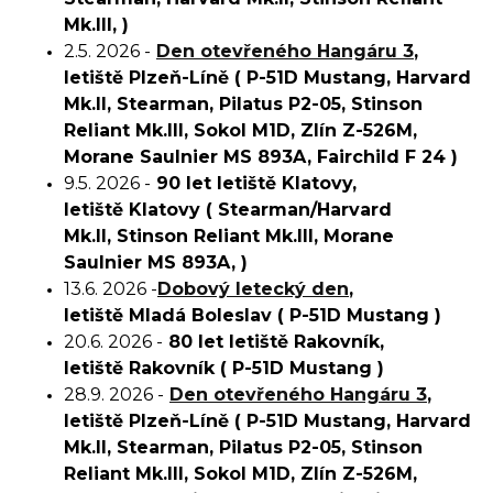
Mk.III,
)
2.5. 2026
-
Den otevřeného Hangáru 3
,
letiště Plzeň-Líně
(
P-51D Mustang,
Harvard
Mk.II, Stearman, Pilatus P2-05, Stinson
Reliant Mk.III, Sokol M1D, Zlín Z-526M,
Morane Saulnier MS 893A, Fairchild F 24 )
9.5. 2026
-
90 let letiště Klatovy,
letiště
Klatovy
(
Stearman/
Harvard
Mk.II
,
Stinson Reliant Mk.III,
Morane
Saulnier MS 893A,
)
13.6. 2026
-
Dobový letecký den
,
letiště Mladá Boleslav
(
P-51D Mustang
)
20.6. 2026
-
80 let letiště Rakovník,
letiště
Rakovník
(
P-51D Mustang
)
28.9. 2026
-
Den otevřeného Hangáru 3
,
letiště Plzeň-Líně
(
P-51D Mustang,
Harvard
Mk.II, Stearman, Pilatus P2-05, Stinson
Reliant Mk.III, Sokol M1D, Zlín Z-526M,