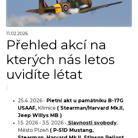
11.02.2026
Přehled akcí na
kterých nás letos
uvidíte létat
25.4. 2026 -
Pietní akt u památníku B-17G
USAAF,
Křimice
(
Stearman/
Harvard Mk.II
,
Jeep Willys MB
)
1.5. 2026
- 3.5. 2026
-
Slavnosti svobody
,
Město Plzeň
(
P-51D Mustang
,
Stearman,
Harvard Mk.II,
Stinson Reliant