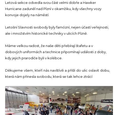
Letová sekce odvedla svou část velmi dobře a Hawker
Hurricane zaduněl nad Plzní v okamžiku, kdy všechny vozy
konvoje dojely na náměstí.
Letošní Slavnosti svobody byly famózní, nejen účastí veřejnosti,
ale i množstvím historické techniky v ulicích Plzně.
Máme velkou radost, že naše děti přebírají štafetu a v
dobových uniformách a technice připomínají události z doby,
kdy jejich prarodiče byli v kolébce.
Děkujeme všem, kteří nás navštívili a přišli do ulic oslavit dobu,
která nám přinesla svobodu, která se tak lehce ztrácí