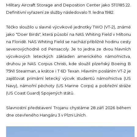
Military Aircraft Storage and Deposition Center jako 5T0185 22.
Definitivní vyřazení ze služby následovalo 11. ledna 1982.
Téčko sloužilo u slavné výcvikové jednotky TWO (VT-2), známé
jako "Doer Birds", která působí na NAS Whiting Field v Miltonu
na Floridě. NAS Whiting Field se nachází přibližně hodinu cesty
severovýchodně od Pensacoly. Je to jedna ze dvou hlavních
výcvikových leteckých základen amerického námořnictva,
druhou je NAS Corpus Christi, kde sloužil plzeňský Boeing B
75N1 Stearman, a krátce i T 6D Texan. Hlavním posláním VT-2 je
zajišťovat primární letecký výcvik studentů námořnictva (US
Navy), námořní pěchoty (US Marine Corps) a pobřežní stráže
(US Coast Guard) Spojených států.
Slavnostní představení Trojanu chystáme 28.září 2026 během
dne otevřeného Hangáru 3 v Plzni Líních.