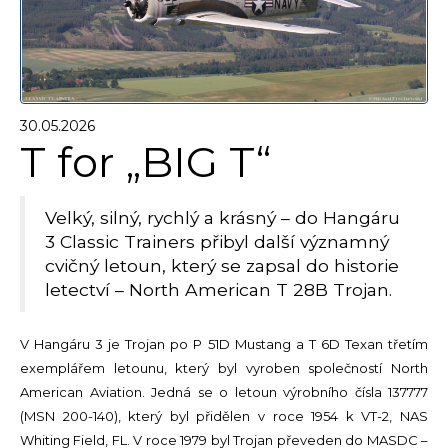
30.05.2026
T for „BIG T“
Velký, silný, rychlý a krásný – do Hangáru
3 Classic Trainers přibyl další významný
cvičný letoun, který se zapsal do historie
letectví – North American T 28B Trojan.
V Hangáru 3 je Trojan po P 51D Mustang a T 6D Texan třetím
exemplářem letounu, který byl vyroben společností North
American Aviation. Jedná se o letoun výrobního čísla 137777
(MSN 200-140), který byl přidělen v roce 1954 k VT-2, NAS
Whiting Field, FL. V roce 1979 byl Trojan převeden do MASDC –