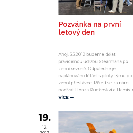
Pozvánka na první
letový den
Ahoj, 5.5.2012 budeme dělat
pravidelnou údržbu Stearmana po
zimní sezoně. Odpoledne je
naplánováno létání s piloty týmu po
zimní přestávce. Přiletí se za námi
podívat Honza Rudžinskyj a Hamis.
18 hodin létáme na oslavu osvoboz
VÍCE
Plzně americkou armádou, celý den
zakončíme táborákem před
19.
Štefanovým hangárem. Všichni naši
příznivci jsou jsou vítáni, zvláště pak
12.
mytí a pastování :-)))