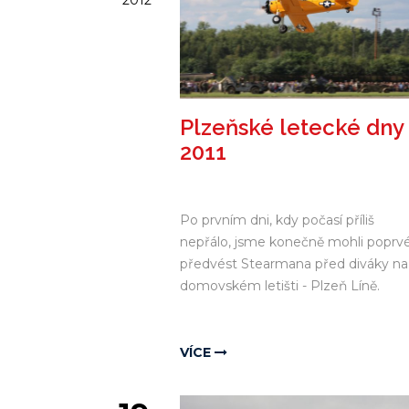
2012
Plzeňské letecké dny
2011
Po prvním dni, kdy počasí příliš
nepřálo, jsme konečně mohli poprv
předvést Stearmana před diváky na
domovském letišti - Plzeň Líně.
VÍCE