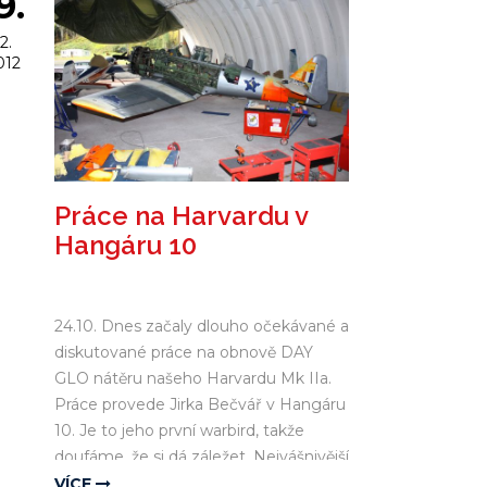
9.
2.
012
Práce na Harvardu v
Hangáru 10
24.10. Dnes začaly dlouho očekávané a
diskutované práce na obnově DAY
GLO nátěru našeho Harvardu Mk IIa.
Práce provede Jirka Bečvář v Hangáru
10. Je to jeho první warbird, takže
doufáme, že si dá záležet. Nejvášnivější
diskuse vznikly kolem zachování či
VÍCE