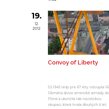
přelet na poslední významnou akci 
tomto roce XXIII.Horácký letecký d
19.
v Jihlavě. Cestou jsem se stavil se
Stearmanem na Točné pozdravit Iva
12.
Nikolu...
2012
Convoy of Liberty
5.5.1945 tedy pře 67 lety vstoupila 16
Obrněná divize americké armády d
Plzně a ukončila tak nacistickou
okupaci, která trvala dlouhých 6 let.