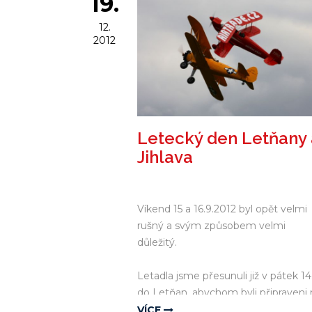
19.
12.
2012
Letecký den Letňany 
Jihlava
Víkend 15 a 16.9.2012 byl opět velmi
rušný a svým způsobem velmi
důležitý.
Letadla jsme přesunuli již v pátek 14
do Letňan, abychom byli připraveni 
dopolední vystoupení a následný
VÍCE