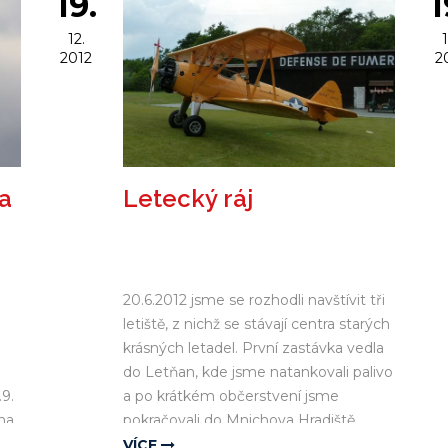
19.
1
12.
1
2012
2
a
Letecký ráj
20.6.2012 jsme se rozhodli navštívit tři
letiště, z nichž se stávají centra starých
krásných letadel. První zastávka vedla
do Letňan, kde jsme natankovali palivo
.9.
a po krátkém občerstvení jsme
na
pokračovali do Mnichova Hradiště...
VÍCE