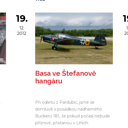
v
en
19.
1
 a
12.
1
2012
2
Basa ve Štefanově
hangáru
.
Při odletu z Pardubic, jsme se
o
domluvili s posádkou nádherného
Buckeru 181, že pokud počasí nebude
příznivé, přistanou v Líních.