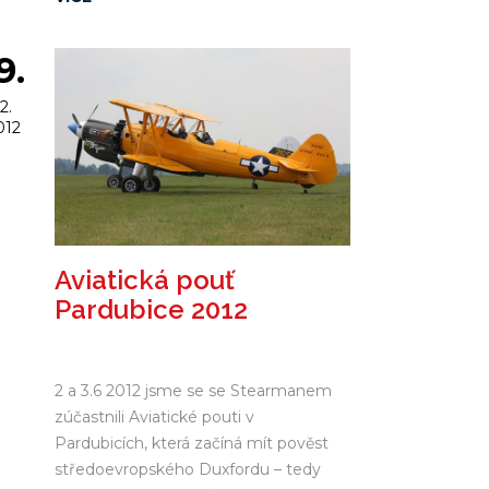
nezachování naší krásky Melisy Miller.
Melisa nakonec padne za oběť
9.
autenticitě zbarvení, nicméně bude
navždy uchována v našich očích...
2.
012
Aviatická pouť
Pardubice 2012
2 a 3.6 2012 jsme se se Stearmanem
zúčastnili Aviatické pouti v
Pardubicích, která začíná mít pověst
středoevropského Duxfordu – tedy