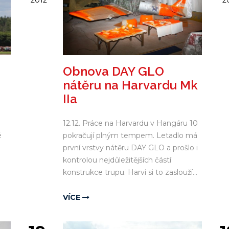
2012
2
Obnova DAY GLO
nátěru na Harvardu Mk
IIa
12.12. Práce na Harvardu v Hangáru 10
é
pokračují plným tempem. Letadlo má
první vrstvy nátěru DAY GLO a prošlo i
kontrolou nejdůležitějších částí
konstrukce trupu. Harvi si to zaslouží...
VÍCE