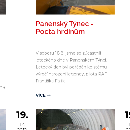
Panenský Týnec -
Pocta hrdinům
V sobotu 18.8. jsme se zúčastnili
leteckého dne v Panenském Týnci.
Letecký den byl pořádán ke stému
výročí narození legendy, pilota RAF
Františka Faitla.
 Od
ení
VÍCE
19.
1
 na
12.
1