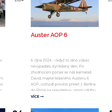
2024
2
Auster AOP 6
 v
6. října 2024 - i když to ráno vůbec
nevypadalo, byl krásný den. Po
zhodnocení počasí se náš kamarád
em
David, majitel krásného Austeru 6
ci.
AOP, rozhodl provést přelet z Berlína
o
do Plzně na pravidelnou zimní údržbu.
Z finální části přeletu se nakonec stala
VÍCE
malá výzva, protože Auster jsme ještě
nikdy nefotili za letu.