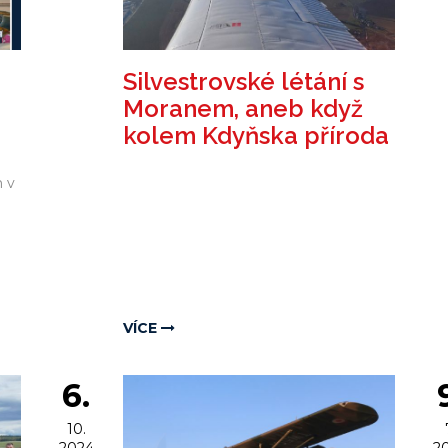
Silvestrovské létání s
Moranem, aneb když
kolem Kdyňska příroda
hezky maluje
 v
VÍCE
6.
10.