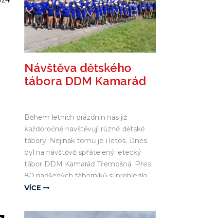
024
Návštěva dětského
tábora DDM Kamarád
Během letních prázdnin nás již
každoročně navštěvují různé dětské
tábory. Nejinak tomu je i letos. Dnes
byl na návštěvě spřátelený letecký
tábor DDM Kamarád Třemošná. Přes
80 nadšených táborníků si prohlédlo
leteckou techniku v Hangáru 3 a
VÍCE
unikátní artefakty v Muzeu. Na závěr
proběhla letecká ukázka Mustangu.