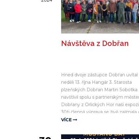
2024
Návštěva z Dobřan
Hned dvoje zástupce Dobřan uvítal
neděli 13. října Hangár 3. Starosta
plzeňských Dobřan Martin Sobotka
navštívil spolu s partnerským měst
Dobřany z Orlických Hor naši expozi
30ti členná výprava se živě zajímala 
hostorii letiště a historii létání na
VÍCE
Plzeňsku. Děkujeme za návšetěvu,
bylo to moc fajn!