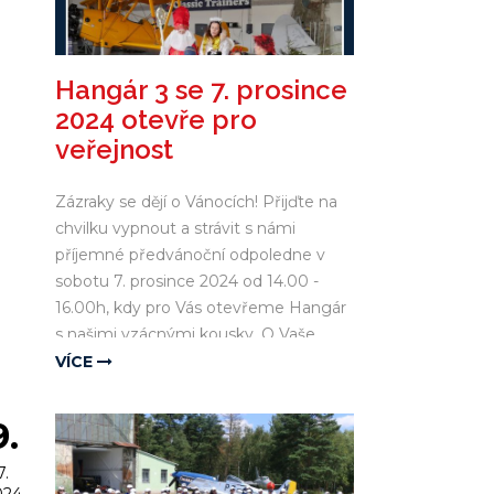
Hangár 3 se 7. prosince
2024 otevře pro
veřejnost
Zázraky se dějí o Vánocích! Přijďte na
chvilku vypnout a strávit s námi
příjemné předvánoční odpoledne v
sobotu 7. prosince 2024 od 14.00 -
16.00h, kdy pro Vás otevřeme Hangár
s našimi vzácnými kousky. O Vaše
děcka se postarají holky z letiště se
VÍCE
svou andělskou tvořivou dílničkou. A
kdo ví..,třeba se objeví i...
9.
7.