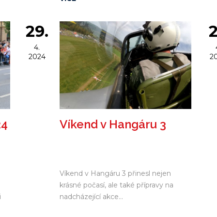
slétlo 10 letadel. Tím ovšem den jen
začal.
29.
2
4.
2024
2
24
Víkend v Hangáru 3
Víkend v Hangáru 3 přinesl nejen
krásné počasí, ale také přípravy na
i
nadcházející akce...