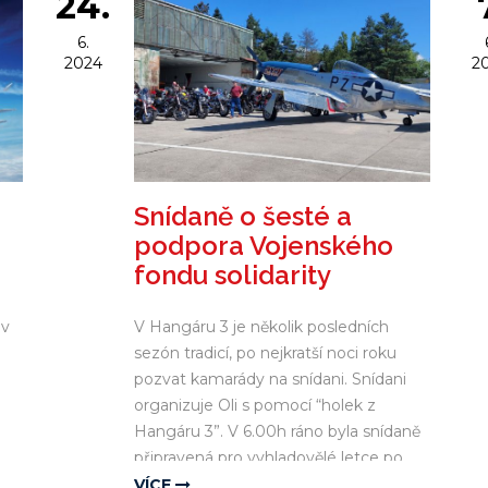
24.
6.
2024
2
Snídaně o šesté a
podpora Vojenského
fondu solidarity
 v
V Hangáru 3 je několik posledních
sezón tradicí, po nejkratší noci roku
pozvat kamarády na snídani. Snídani
organizuje Oli s pomocí “holek z
Hangáru 3”. V 6.00h ráno byla snídaně
připravená pro vyhladovělé letce po
náročném ranním letu. Nakonec se
VÍCE