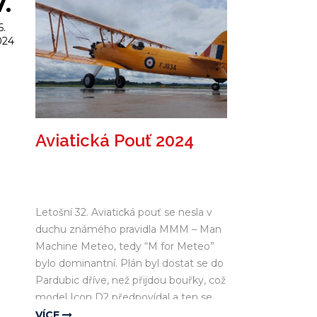
7.
Děkujeme za návštěvu
6.
024
Aviatická Pouť 2024
Letošní 32. Aviatická pouť se nesla v
duchu známého pravidla MMM – Man
Machine Meteo, tedy “M for Meteo”
bylo dominantní. Plán byl dostat se do
Pardubic dříve, než přijdou bouřky, což
model Icon D2 předpovídal a ten se
nikdy moc neplete.
VÍCE