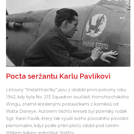
Pocta seržantu Karlu Pavlíkovi
Letouny "třistatřináctky" jsou z období první poloviny roku
1942, kdy byla No. 313 Squadron součástí Hornchurchského
Wingu, známé kreslenými postavičkami z komiksů od
Walta Disneye. Autorem těchto kreseb byl plzeňský rodák
Sgt. Karel Pavlík, který tak využil svého původního povolání
písmomalíře, když podle přání pilotů zdobil pod čelním
štítkem kabiny jednotlivé Spitfiry.