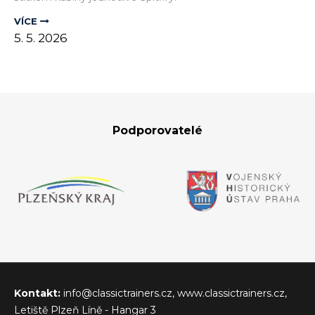
VÍCE
5.
5.
2026
Podporovatelé
Kontakt:
info@classictrainers.cz, www.classictrainers.cz,
Letiště Plzeň Líně - Hangar 3