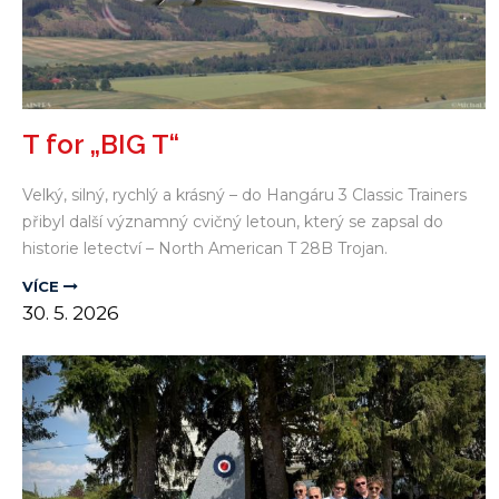
T for „BIG T“
Velký, silný, rychlý a krásný – do Hangáru 3 Classic Trainers
přibyl další významný cvičný letoun, který se zapsal do
historie letectví – North American T 28B Trojan.
VÍCE
30.
5.
2026