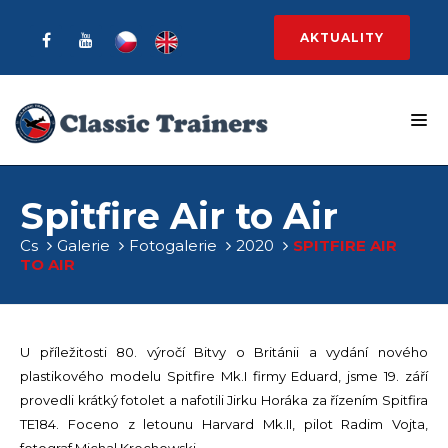
AKTUALITY
Spitfire Air to Air
Cs
Galerie
Fotogalerie
2020
SPITFIRE AIR
TO AIR
U příležitosti 80. výročí Bitvy o Británii a vydání nového
plastikového modelu Spitfire Mk.I firmy Eduard, jsme 19. září
provedli krátký fotolet a nafotili Jirku Horáka za řízením Spitfira
TE184. Foceno z letounu Harvard Mk.II, pilot Radim Vojta,