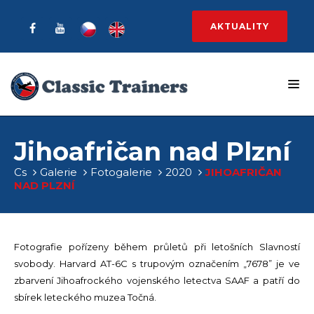
AKTUALITY
Jihoafričan nad Plzní
Cs
Galerie
Fotogalerie
2020
JIHOAFRIČAN
NAD PLZNÍ
Fotografie pořízeny během průletů při letošních Slavností
svobody. Harvard AT-6C s trupovým označením „7678” je ve
zbarvení Jihoafrockého vojenského letectva SAAF a patří do
sbírek leteckého muzea Točná.