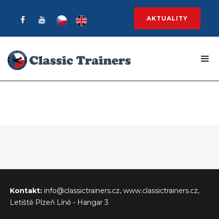
AKTUALITY
Kontakt:
info@classictrainers.cz, www.classictrainers.cz,
Letiště Plzeň Líně - Hangar 3