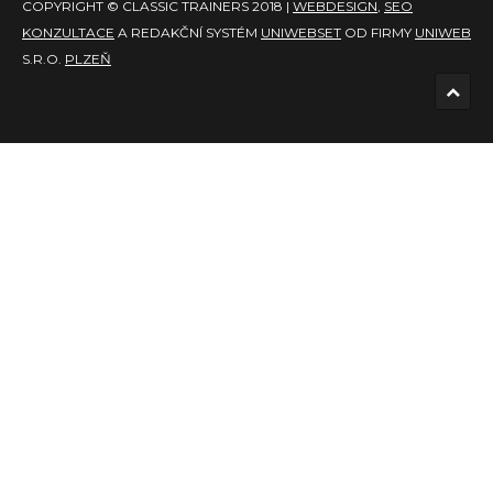
COPYRIGHT © CLASSIC TRAINERS 2018 |
WEBDESIGN
,
SEO
KONZULTACE
A REDAKČNÍ SYSTÉM
UNIWEBSET
OD FIRMY
UNIWEB
S.R.O.
PLZEŇ