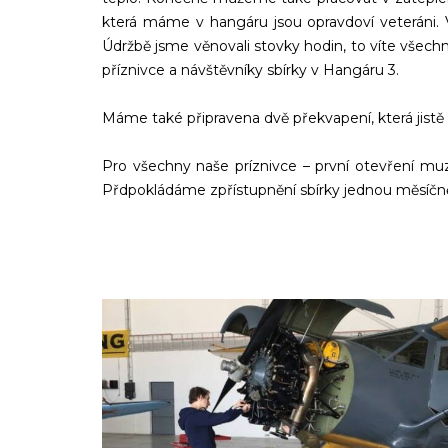
která máme v hangáru jsou opravdoví veteráni. Vž
Údržbě jsme věnovali stovky hodin, to víte všech
příznivce a návštěvníky sbírky v Hangáru 3.
Máme také připravena dvě překvapení, která jistě
Pro všechny naše príznivce – první otevření mu
Přdpokládáme zpřístupnění sbírky jednou měsíčně 