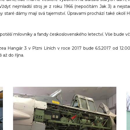
dyť nejmladší stroj je z roku 1966 (nepočítám Jak 3) a nejstar
ny staré dámy mají svá tajemství. Úpravami prochází také okolí H
 potěší milovníky a fandy československého letectví. Vše bude 
zea Hangár 3 v Plzni Líních v roce 2017 bude 6.5.2017 od 12.
až do října.