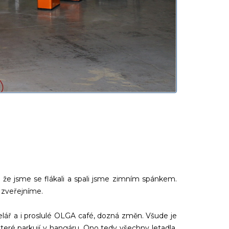
 že jsme se flákali a spali jsme zimním spánkem.
 zveřejníme.
elář a i proslulé OLGA café, dozná změn. Všude je
eré parkují v hangáru. Ono tedy všechny letadla,