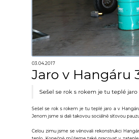
03.04.2017
Jaro v Hangáru 
Sešel se rok s rokem je tu teplé jar
Sešel se rok s rokem je tu teplé jaro a v Hangá
Jenom jsme si dali takovou sociálně síťovou pauz
Celou zimu jsme se věnovali rekonstrukci Hangáru
teplo. Konečně můžeme také pracovat v z
ateple