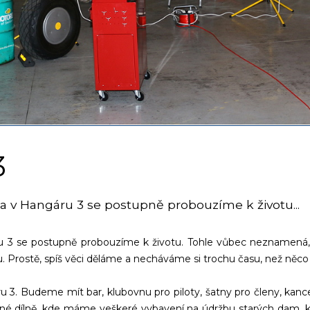
3
o a v Hangáru 3 se postupně probouzíme k životu...
ru 3 se postupně probouzíme k životu. Tohle vůbec neznamená,
u. Prostě, spíš věci děláme a necháváme si trochu času, než něco
 3. Budeme mít bar, klubovnu pro piloty, šatny pro členy, kanc
né dílně, kde máme veškeré vybavení na údržbu starých dam, kt