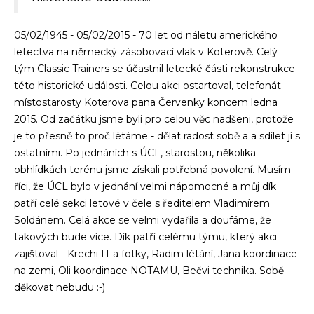
05/02/1945 - 05/02/2015 - 70 let od náletu amerického
letectva na německý zásobovací vlak v Koterově. Celý
tým Classic Trainers se účastnil letecké části rekonstrukce
této historické události. Celou akci ostartoval, telefonát
místostarosty Koterova pana Červenky koncem ledna
2015. Od začátku jsme byli pro celou věc nadšeni, protože
je to přesně to proč létáme - dělat radost sobě a a sdílet jí s
ostatními. Po jednáních s ÚCL, starostou, několika
obhlídkách terénu jsme získali potřebná povolení. Musím
říci, že ÚCL bylo v jednání velmi nápomocné a můj dík
patří celé sekci letové v čele s ředitelem Vladimírem
Soldánem. Celá akce se velmi vydařila a doufáme, že
takových bude více. Dík patří celému týmu, který akci
zajištoval - Krechi IT a fotky, Radim létání, Jana koordinace
na zemi, Oli koordinace NOTAMU, Bečvi technika. Sobě
děkovat nebudu :-)