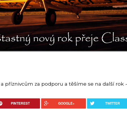
říznivcům za podporu a těšíme se na další rok -
PINTEREST
GOOGLE+
TWITTER