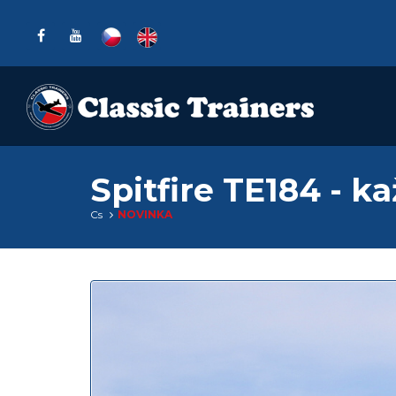
Spitfire TE184 - k
Cs
NOVINKA