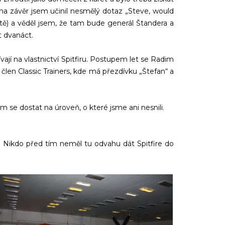
 a na závěr jsem učinil nesmělý dotaz „Steve, would
) a věděl jsem, že tam bude generál Štandera a
t dvanáct.
ají na vlastnictví Spitfiru. Postupem let se Radim
e člen Classic Trainers, kde má přezdívku „Štefan“ a
m se dostat na úroveň, o které jsme ani nesnili.
y. Nikdo před tím neměl tu odvahu dát Spitfire do