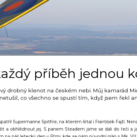
 každý příběh jednou k
kový drobný klenot na českém nebi. Můj kamarád M
netušil, co všechno se spustí tím, když jsem řekl an
patřil Supermarine Spitfire, na kterém létal i František Fajtl. 
žit a obhlédnout jej. S panem Steadem jsme se dali do řeči a j
em na náš letecký den v Plzni, kde se nám původní plán s Mk. VII