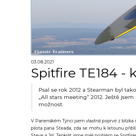
03.08.2021
Spitfire TE184 -
Psal se rok 2012 a Stearman byl ta
„All stars meeting“ 2012. Ještě jsem 
možnost.
V Panenském Týnci jsem vlastně poprvé z blízka s
pilota pana Steada, zda se mohu k letounu přiblí
Steve a Jiří. Tenkrát jsme měli problém se Spitfir