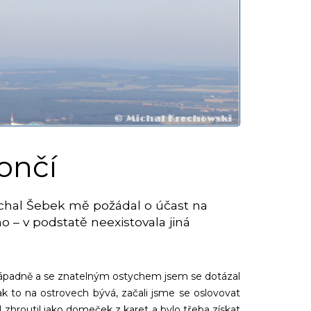
ončí
ichal Šebek mě požádal o účast na
o – v podstatě neexistovala jiná
Nenápadně a se znatelným ostychem jsem se dotázal
ak to na ostrovech bývá, začali jsme se oslovovat
I zhroutil jako domeček z karet a bylo třeba získat