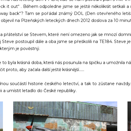
 check it out“ . Během odpoledne jsme se ještě několikrát setkali
 way back“? Tam se pořádal známý DOL (Den otevřeného letiště
e objevil na Plzeňských leteckých dnech 2012 doslova za 10 minu
 a přátelství se Stevem, které není omezeno jak se mnozí domnív
jej Steve postoupil dále a oba jsme se přeškolili na TE184. Steve j
, kterým je pověstný.
e to byla krásná doba, která nás posunula na špičku a umožnila ná
t proto, aby začala další ještě krásnější……
ílnou součástí historie českého letectví, a tak to zůstane navžd
i a umístit letadlo do České republiky.