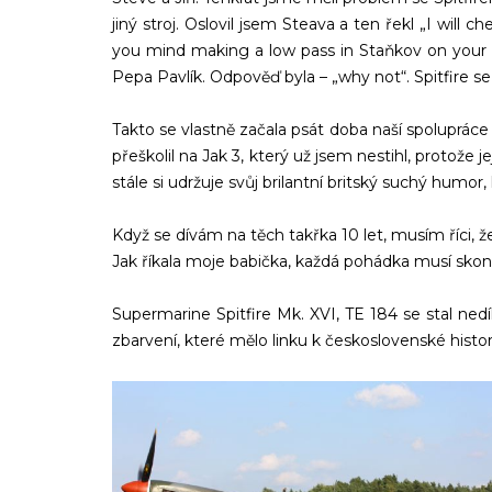
jiný stroj. Oslovil jsem Steava a ten řekl „I will
you mind making a low pass in Staňkov on your
Pepa Pavlík. Odpověď byla – „why not“. Spitfire s
Takto se vlastně začala psát doba naší spolupráce
přeškolil na Jak 3, který už jsem nestihl, protože 
stále si udržuje svůj brilantní britský suchý humor
Když se dívám na těch takřka 10 let, musím říci, ž
Jak říkala moje babička, každá pohádka musí skonči
Supermarine Spitfire Mk. XVI, TE 184 se stal ned
zbarvení, které mělo linku k československé histori