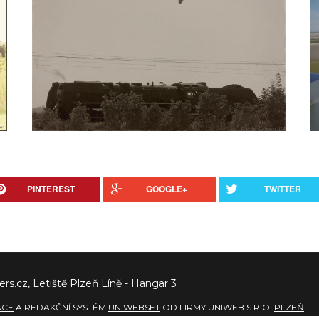
PINTEREST
GOOGLE+
TWITTER
ers.cz, Letiště Plzeň Líně - Hangar 3
ACE
A REDAKČNÍ SYSTÉM
UNIWEBSET
OD FIRMY UNIWEB S.R.O.
PLZEŇ