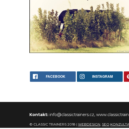
FACEBOOK
INSTAGRAM
Kontakt:
info@classictrainers.cz, www.classictrain
© CLASSIC TRAINERS 2018 |
WEBDESIGN
,
SEO
KONZULT