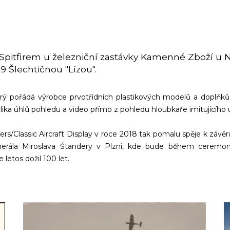
 se Spitfirem u železniční zastávky Kamenné Zboží
9 Šlechtičnou "Lízou".
ý pořádá výrobce prvotřídních plastikových modelů a doplňků 
lika úhlů pohledu a video přímo z pohledu hloubkaře imitujícího 
rs/Classic Aircraft Display v roce 2018 tak pomalu spěje k závě
erála Miroslava Štandery v Plzni, kde bude během ceremo
etos dožil 100 let.