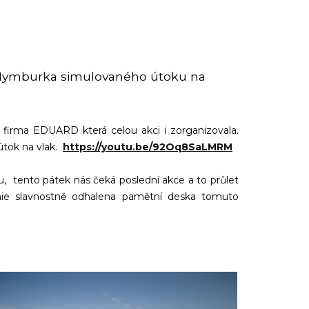
 u Nymburka simulovaného útoku na
firma EDUARD která celou akci i zorganizovala.
útok na vlak.
https://youtu.be/92Oq8SaLMRM
ru, tento pátek nás čeká poslední akce a to průlet
nie slavnostně odhalena pamětní deska tomuto