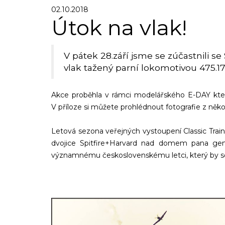
02.10.2018
Útok na vlak!
V pátek 28.září jsme se zúčastnili
vlak tažený parní lokomotivou 475.17
Akce proběhla v rámci modelářského E-DAY kter
V příloze si můžete prohlédnout fotografie z něko
Letová sezona veřejných vystoupení Classic Traine
dvojice Spitfire+Harvard nad domem pana gen
významnému československému letci, který by se l