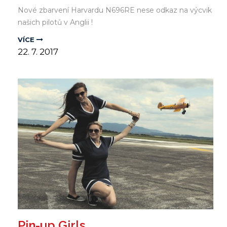
Nové zbarvení Harvardu N696RE nese odkaz na výcvik
našich pilotů v Anglii !
VÍCE
22.
7.
2017
Pin-up Girls