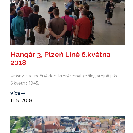
Hangár 3, Plzeň Líně 6.května
2018
Krásný a slunečný den, který voněl šeříky, stejně jako
6.května 1945.
VÍCE
11.
5.
2018