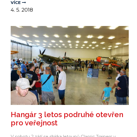
VÍCE
4.
5.
2018
Hangár 3 letos podruhé otevřen
pro veřejnost
V sobotu 2.září se sbírka letounů Classic Trainers v