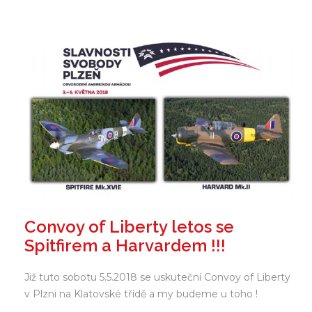
Convoy of Liberty letos se
Spitfirem a Harvardem !!!
Již tuto sobotu 5.5.2018 se uskuteční Convoy of Liberty
v Plzni na Klatovské třídě a my budeme u toho !