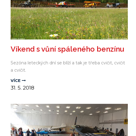
Víkend s vůní spáleného benzínu
Sezóna leteckých dní se blíží a tak je třeba cvičit, cvičit
a cvičit.
VÍCE
31.
5.
2018