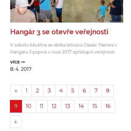
Hangár 3 se otevře veřejnosti
V sobotu 6.května se sbírka letounů Classic Trainers v
Hangáru 3 poprvé v roce 2017 zpřístupní veřejnosti.
VÍCE
8.
4.
2017
«
1
2
3
4
5
6
7
8
9
10
11
12
13
14
15
16
»